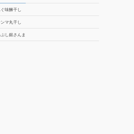
ふぐ味醂干し
サンマ丸干し
いぶし銀さんま