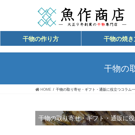
コ
ナ
ン
ビ
テ
ゲ
ン
ー
ツ
シ
干物の作り方
干物の焼き
へ
ョ
ス
ン
キ
に
ッ
移
干物の
プ
動
HOME
干物の取り寄せ・ギフト・通販に役立つコラム
干物の取り寄せ・ギフト・通販に