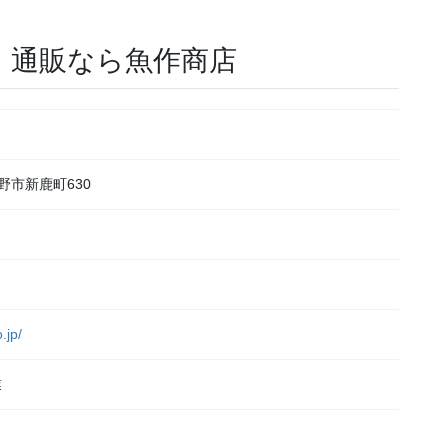
・通販なら魚作商店
熊野市新鹿町630
.jp/
業