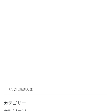
商品（干物）一覧
味醂干し
ふぐ味醂干し
丸干し
サンマ丸干し
ひらき
塩干し
燻製
いぶし銀さんま
カテゴリー
カテゴリーなし